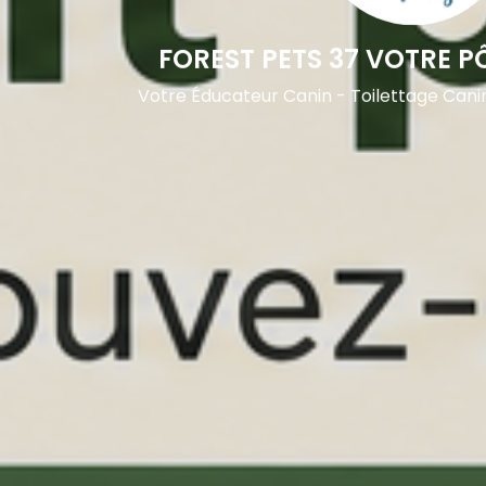
FOREST PETS 37 VOTRE P
Votre Éducateur Canin - Toilettage Cani