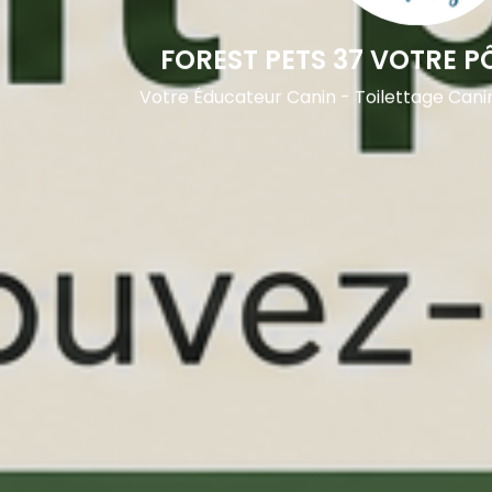
FOREST PETS 37 VOTRE P
Votre Éducateur Canin - Toilettage Cani