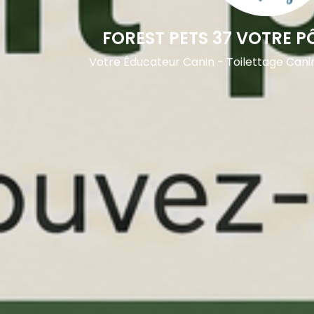
FOREST PETS 37 VOTRE P
Votre Éducateur Canin - Toilettage Cani